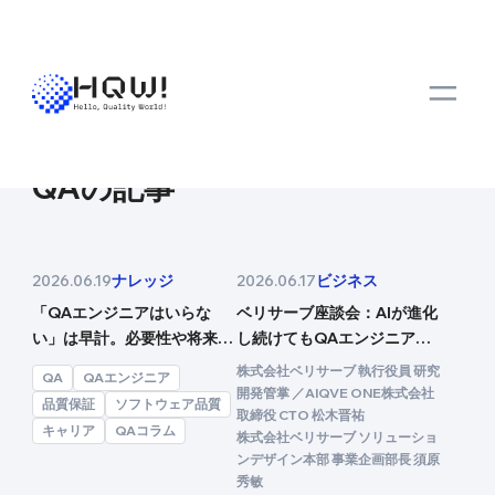
トップ
メディア
検索結果
QA
の記事
ナレッジ
ビジネス
2026.06.19
2026.06.17
「QAエンジニアはいらな
ベリサーブ座談会：AIが進化
い」は早計。必要性や将来
し続けてもQAエンジニアが
性、アメリカの動向を解説
残る理由（後編）
株式会社ベリサーブ 執行役員 研究
QA
QAエンジニア
開発管掌 ／AIQVE ONE株式会社
品質保証
ソフトウェア品質
取締役 CTO 松木晋祐
キャリア
QAコラム
株式会社ベリサーブ ソリューショ
ンデザイン本部 事業企画部長 須原
秀敏