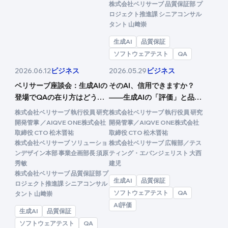
株式会社ベリサーブ 品質保証部 プ
ロジェクト推進課 シニアコンサル
タント 山﨑崇
生成AI
品質保証
ソフトウェアテスト
QA
ビジネス
ビジネス
2026.06.12
2026.05.29
ベリサーブ座談会：生成AIの
そのAI、信用できますか？
登場でQAの在り方はどう変
——生成AIの「評価」と品質
わった？（前編）
保証の新常識
株式会社ベリサーブ 執行役員 研究
株式会社ベリサーブ 執行役員 研究
開発管掌 ／AIQVE ONE株式会社
開発管掌／AIQVE ONE株式会社
取締役 CTO 松木晋祐
取締役 CTO 松木晋祐
株式会社ベリサーブ ソリューショ
株式会社ベリサーブ 広報部／テス
ンデザイン本部 事業企画部長 須原
ティング・エバンジェリスト 大西
秀敏
建児
株式会社ベリサーブ 品質保証部 プ
生成AI
品質保証
ロジェクト推進課 シニアコンサル
ソフトウェアテスト
QA
タント 山﨑崇
AI評価
生成AI
品質保証
ソフトウェアテスト
QA