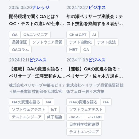
ナレッジ
ビジネス
2026.05.20
2024.12.27
開発現場で聞くQAとは？
年の瀬ベリサーブ座談会：テ
QC・テストの違いや仕事内
スト技術を熟知する３者が語
容を紹介
った、AI時代だからこそテス
QA
QAエンジニア
ChatGPT
AI
トの価値が高まるワケ（前
品質保証
ソフトウェア品質
テスト自動化
テスト技法
編）
QAコラム
MBT
QA
ビジネス
ビジネス
2024.12.11
2024.11.08
【連載】QAの変遷を語る：
【連載】QAの変遷を語る：
ベリサーブ・江澤宏和さん
ベリサーブ・佐々木方規さん
「何をもってテストを終わり
「QA・テスト業界の共通言
株式会社ベリサーブ 中部モビリテ
株式会社ベリサーブ 品質保証部 技
とすべきか」を問い続ける
語が不可欠だった」
ィ第一事業部 技術部長 江澤宏和
術フェロー 佐々木方規
QAの変遷を語る
QA
QAの変遷を語る
QA
ソフトウェアテスト
IoT
ソフトウェアテスト
テストエンジニア
終了理論
JaSST
JSTQB
日本科学技術連盟
テストエンジニア