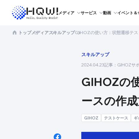
メディア
サービス
動画
イベント＆
トップ
メディア
スキルアップ
GIHOZの使い方：状態遷移テ
スキルアップ
2024.04.23
記事：
GIHOZサ
GIHOZ
ースの作成
GIHOZ
テストケース
ギ