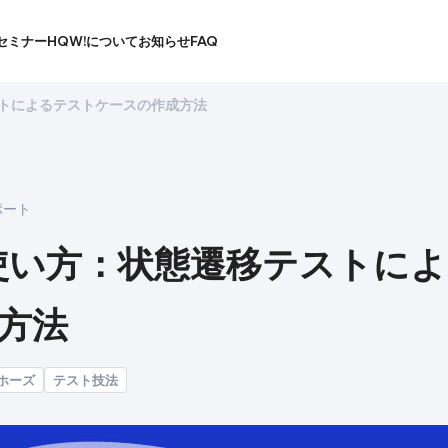
セミナー
HQW!について
お知らせ
FAQ
ストによるテストケースの作成方法
ポート
の使い方：状態遷移テストに
方法
ホーズ
テスト技法