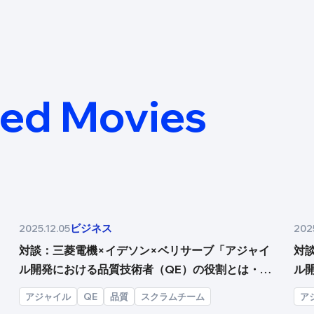
ed Movies
ビジネス
2025.12.05
2025
対談：三菱電機×イデソン×ベリサーブ「アジャイ
対
ル開発における品質技術者（QE）の役割とは・後
ル
編」
編
アジャイル
QE
品質
スクラムチーム
ア