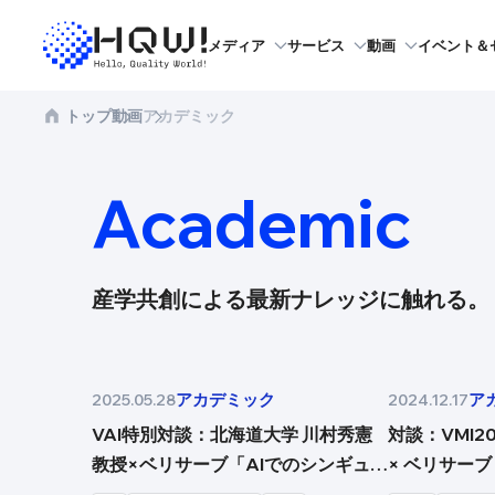
メディア
サービス
動画
イベント＆
トップ
動画
アカデミック
Academic
産学共創による最新ナレッジに触れる。
アカデミック
ア
2025.05.28
2024.12.17
VAI特別対談：北海道大学 川村秀憲
対談：VMI2
教授×ベリサーブ「AIでのシンギュラ
× ベリサーブ
リティ後の社会とテストの未来」