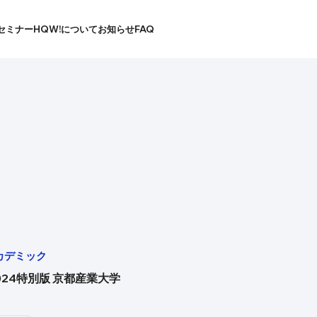
セミナー
HQW!について
お知らせ
FAQ
カデミック
024特別版 京都産業大学