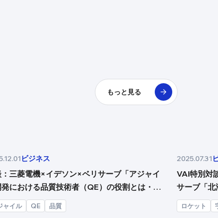
もっと見る
ビジネス
.12.01
2025.07.31
談：三菱電機×イデソン×ベリサーブ「アジャイ
VAI特別
開発における品質技術者（QE）の役割とは・前
サーブ「北
」
ネスの未来
ジャイル
QE
品質
ロケット