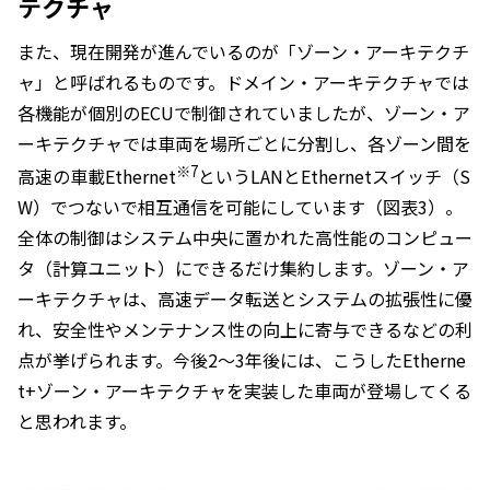
テクチャ
また、現在開発が進んでいるのが「ゾーン・アーキテクチ
ャ」と呼ばれるものです。ドメイン・アーキテクチャでは
各機能が個別のECUで制御されていましたが、ゾーン・ア
ーキテクチャでは車両を場所ごとに分割し、各ゾーン間を
※7
高速の車載Ethernet
というLANとEthernetスイッチ（S
W）でつないで相互通信を可能にしています（図表3）。
全体の制御はシステム中央に置かれた高性能のコンピュー
タ（計算ユニット）にできるだけ集約します。ゾーン・ア
ーキテクチャは、高速データ転送とシステムの拡張性に優
れ、安全性やメンテナンス性の向上に寄与できるなどの利
点が挙げられます。今後2～3年後には、こうしたEtherne
t+ゾーン・アーキテクチャを実装した車両が登場してくる
と思われます。