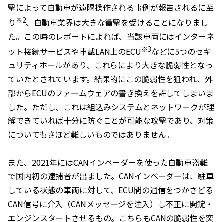
撃によって自動車が遠隔操作される事例が報告されるに至
※2
り
、自動車業界は大きな衝撃を受けることになりまし
た。この時のレポートによれば、当該車両にはインターネ
※3
ット接続サービスや車載LAN上のECU
などに5つのセキ
ュリティホールがあり、これらにより大きな脆弱性となっ
ていたとされています。結果的にこの脆弱性を狙われ、外
部からECUのファームウェアの書き換えを許してしまいま
した。ただし、これは組込みシステムとネットワークが理
解できていれば十分に防ぐことが可能な攻撃であり、対策
についてもさほど難しいものではありません。
また、2021年にはCANインベーダーを使った自動車盗難
で国内初の逮捕者が出ました。CANインベーダーは、駐車
している状態の車両に対して、ECU間の通信をつかさどる
CAN信号に介入（CANメッセージを注入）し不正に開錠・
エンジンスタートさせるもの。こちらもCANの脆弱性を突