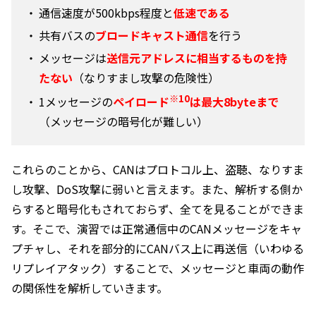
・
通信速度が500kbps程度と
低速である
・
共有バスの
ブロードキャスト通信
を行う
・
メッセージは
送信元アドレスに相当するものを持
たない
（なりすまし攻撃の危険性）
※10
・
1メッセージの
ペイロード
は最大8byteまで
（メッセージの暗号化が難しい）
これらのことから、CANはプロトコル上、盗聴、なりすま
し攻撃、DoS攻撃に弱いと言えます。また、解析する側か
らすると暗号化もされておらず、全てを見ることができま
す。そこで、演習では正常通信中のCANメッセージをキャ
プチャし、それを部分的にCANバス上に再送信（いわゆる
リプレイアタック）することで、メッセージと車両の動作
の関係性を解析していきます。