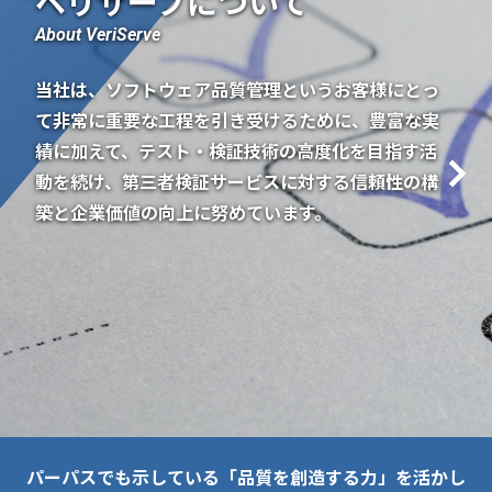
ベリサーブについて
About VeriServe
当社は、ソフトウェア品質管理というお客様にとっ
て
非常に重要な工程を引き受けるために、豊富な実
績に加えて、
テスト・検証技術の高度化を目指す活
動を続け、
第三者検証サービスに対する
信頼性の構
築と企業価値の向上に努めています。
パーパスでも示している「品質を創造する力」を活かし