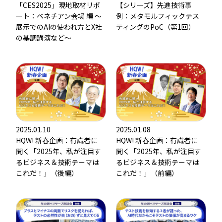
「CES2025」現地取材リポ
【シリーズ】先進技術事
ート：ベネチアン会場 編 ～
例：メタモルフィックテス
展示でのAIの使われ方とX社
ティングのPoC（第1回）
の基調講演など～
2025.01.10
2025.01.08
HQW! 新春企画：有識者に
HQW! 新春企画：有識者に
聞く「2025年、私が注目す
聞く「2025年、私が注目す
るビジネス＆技術テーマは
るビジネス＆技術テーマは
これだ！」（後編）
これだ！」（前編）