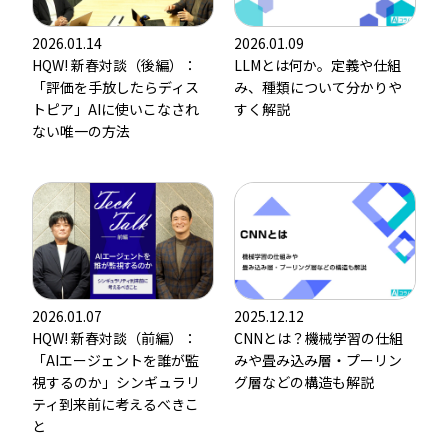
2026.01.14
2026.01.09
HQW! 新春対談（後編）：
LLMとは何か。定義や仕組
「評価を手放したらディス
み、種類について分かりや
トピア」――AIに使いこなされ
すく解説
ない唯一の方法
2026.01.07
2025.12.12
HQW! 新春対談（前編）：
CNNとは？機械学習の仕組
「AIエージェントを誰が監
みや畳み込み層・プーリン
視するのか」――シンギュラリ
グ層などの構造も解説
ティ到来前に考えるべきこ
と