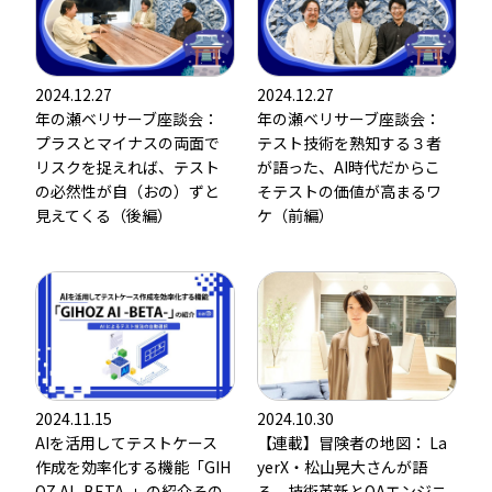
2024.12.27
2024.12.27
年の瀬ベリサーブ座談会：
年の瀬ベリサーブ座談会：
プラスとマイナスの両面で
テスト技術を熟知する３者
リスクを捉えれば、テスト
が語った、AI時代だからこ
の必然性が自（おの）ずと
そテストの価値が高まるワ
見えてくる（後編）
ケ（前編）
2024.11.15
2024.10.30
AIを活用してテストケース
【連載】冒険者の地図： La
作成を効率化する機能「GIH
yerX・松山晃大さんが語
OZ AI -BETA-」の紹介その
る、技術革新とQAエンジニ