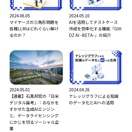
2024.06.05
2024.05.10
マイヤーズの三角形問題を
AIを活用してテストケース
各種LLMはどれぐらい解け
作成を効率化する機能「GIH
るのか？
OZ AI -BETA-」の紹介
2024.05.01
2024.04.26
【連載】石黒邦宏の「日米
ナレッジグラフによる知識
デジタル論考」：おなかを
のデータ化とAIへの活用
すかせた生成AIエンジン
と、データライセンシング
にかじを切るソーシャル企
業