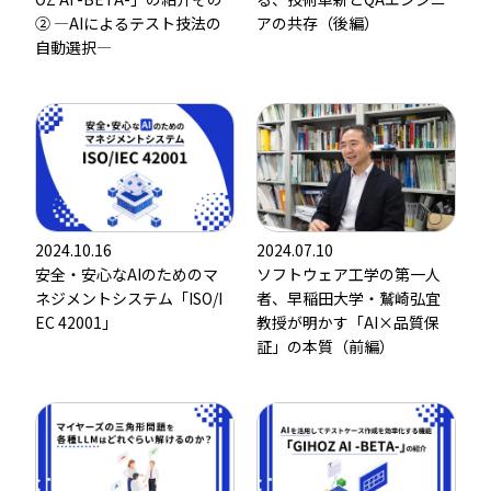
➁ ―AIによるテスト技法の
アの共存（後編）
自動選択―
2024.10.16
2024.07.10
安全・安心なAIのためのマ
ソフトウェア工学の第一人
ネジメントシステム「ISO/I
者、早稲田大学・鷲崎弘宜
EC 42001」
教授が明かす「AI×品質保
証」の本質（前編）