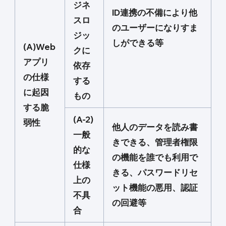
ジネ
ID連携の不備により他
スロ
のユーザーになりすま
ジッ
しができる等
(A)Web
クに
アプリ
依存
の仕様
する
に起因
もの
する脆
(A-2)
弱性
他人のデータを読み書
一般
きできる、管理者権限
的な
の機能を誰でも利用で
仕様
きる、パスワードリセ
上の
ット機能の悪用、認証
不具
の回避等
合