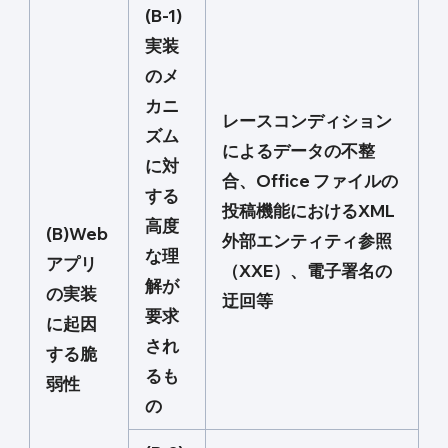
(B-1)
実装
のメ
カニ
レースコンディション
ズム
によるデータの不整
に対
合、Office ファイルの
する
投稿機能におけるXML
高度
(B)Web
外部エンティティ参照
な理
アプリ
（XXE）、電子署名の
解が
の実装
迂回等
要求
に起因
され
する脆
るも
弱性
の