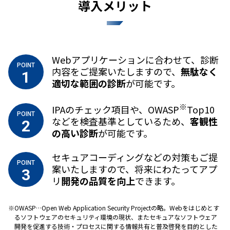
導入メリット
Webアプリケーションに合わせて、診断
POINT
内容をご提案いたしますので、
無駄なく
1
適切な範囲の診断
が可能です。
※
IPAのチェック項目や、OWASP
Top10
POINT
などを検査基準としているため、
客観性
2
の高い診断
が可能です。
セキュアコーディングなどの対策もご提
POINT
案いたしますので、将来にわたってアプ
3
リ
開発の品質を向上
できます。
OWASP…Open Web Application Security Projectの略。Webをはじめとす
るソフトウェアのセキュリティ環境の現状、またセキュアなソフトウェア
開発を促進する技術・プロセスに関する情報共有と普及啓発を目的とした