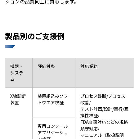
ションの品質向上に貢献します。​
製品別のご支援例
機器・
評価対象
対応業務
システ
ム
X線診断
装置組込みソフ
プロセス診断/プロセス
装置
トウエア検証
改善/
テスト計画/設計/実行/互
換性検証/
FDA査察対応などの規格
専用コンソール
順守対応/
アプリケーショ
マニュアル（取扱説明
ン検証