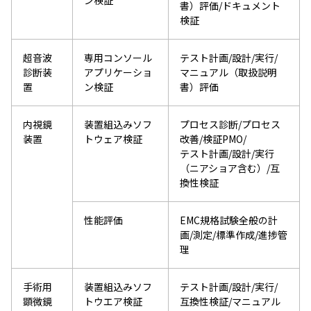
書）評価/ドキュメント
検証
超音波
専用コンソール
テスト計画/設計/実行/
診断装
アプリケーショ
マニュアル（取扱説明
置
ン検証
書）評価
内視鏡
装置組込みソフ
プロセス診断/プロセス
装置
トウェア検証
改善/検証PMO/
テスト計画/設計/実行
（ニアショア含む）/互
換性検証
性能評価
EMC規格試験全般の計
画/測定/標準作成/進捗管
理
手術用
装置組込みソフ
テスト計画/設計/実行/
顕微鏡
トウエア検証
互換性検証/マニュアル