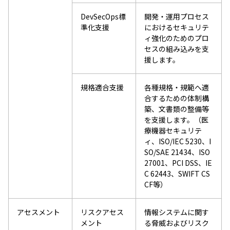
DevSecOps標
開発・運用プロセス
準化支援
におけるセキュリテ
ィ強化のためのプロ
セスの組み込みを支
援します。
規格適合支援
各種規格・規範へ適
合するための体制構
築、文書類の整備等
を支援します。（医
療機器セキュリテ
ィ、ISO/IEC 5230、I
SO/SAE 21434、ISO
27001、PCI DSS、IE
C 62443、SWIFT CS
CF等）
アセスメント
リスクアセス
情報システムに関す
メント
る脅威およびリスク