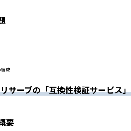
題
の編成
リサーブの
「互換性検証サービス」
概要