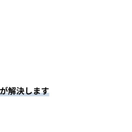
が
解決します