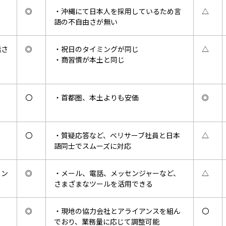
◎
・沖縄にて日本人を採用しているため言
△
語の
不自由さが無い
無さ
◎
・祝日のタイミングが同じ
△
・商習慣が本土と同じ
〇
・首都圏、本土よりも安価
◎
〇
・質疑応答など、ベリサーブ社員と日本
△
語同士で
スムーズに対応
ョン
◎
・メール、電話、メッセンジャーなど、
△
さまざまな
ツールを活用できる
◎
・現地の協力会社とアライアンスを組ん
〇
でおり、
業務量に応じて調整可能