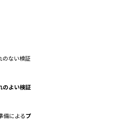
れのない検証
れのよい検証
準備による
プ