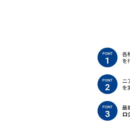
各
POINT
1
を
ニ
POINT
2
を
最
POINT
3
ロ