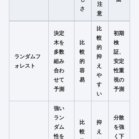
注
さ
意
比
決定
初期
較
木を
比
検
的
多数
較
証、
ランダムフ
抑
組み
的
安定
ォレスト
え
合わ
容
性重
や
せて
易
視の
す
予測
予測
い
強い
ラン
分散
比
抑
ダム
を強
較
え
性を
く下