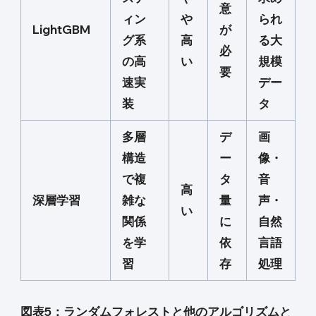
意
ィン
や
られ
LightGBM
が
グ系
高
る大
必
の高
い
規模
要
速実
デー
装
タ
多層
デ
画
構造
ー
像・
で複
タ
音
高
深層学習
雑な
量
声・
い
関係
に
自然
を学
依
言語
習
存
処理
図表5：ランダムフォレストと他のアルゴリズムと