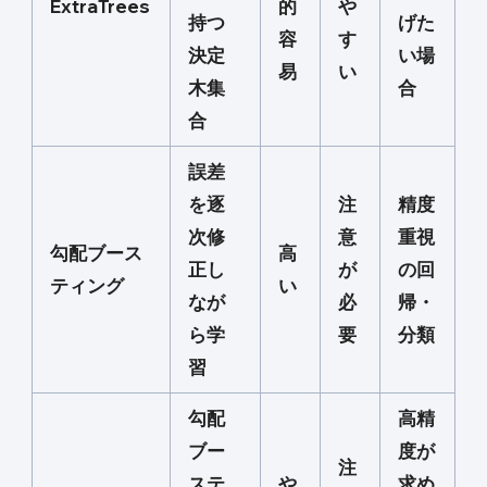
ExtraTrees
的
や
持つ
げた
容
す
決定
い場
易
い
木集
合
合
誤差
を逐
注
精度
次修
意
重視
勾配ブース
高
正し
が
の回
ティング
い
なが
必
帰・
ら学
要
分類
習
勾配
高精
ブー
度が
注
ステ
や
求め