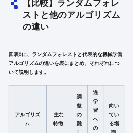
【比較】ランダムフォレ
ストと他のアルゴリズム
の違い
図表5に、ランダムフォレストと代表的な機械学習
アルゴリズムの違いを表にまとめ、それぞれにつ
いて説明します。
過
調
学
整
向い
習
アルゴリズ
主な
の
てい
へ
ム
特徴
難
る場
の
し
面