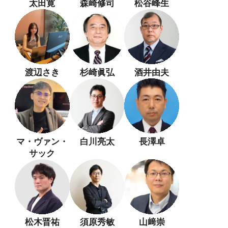
太田寛
森崎修司
松谷峰生
渡辺さき
杉崎眞弘
酒井由夫
マ・ヴァン・
白川亮太
長澤卓
サック
松木晋祐
須原秀敏
山﨑崇