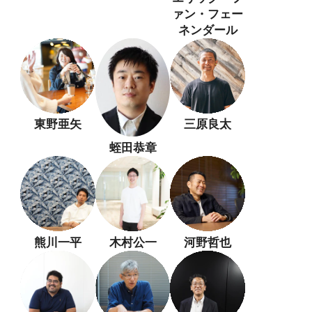
ァン・フェー
ネンダール
東野亜矢
三原良太
蛭田恭章
熊川一平
木村公一
河野哲也