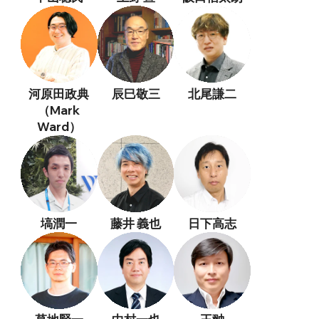
河原田政典
辰巳敬三
北尾謙二
（Mark
Ward）
塙潤一
藤井 義也
日下高志