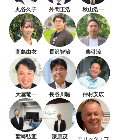
丸谷久子
外間正浩
秋山浩一
髙島由衣
長沢智治
柴引涼
大屋竜一
長谷川聡
仲村安広
鷲崎弘宜
漆原茂
エリック・フ