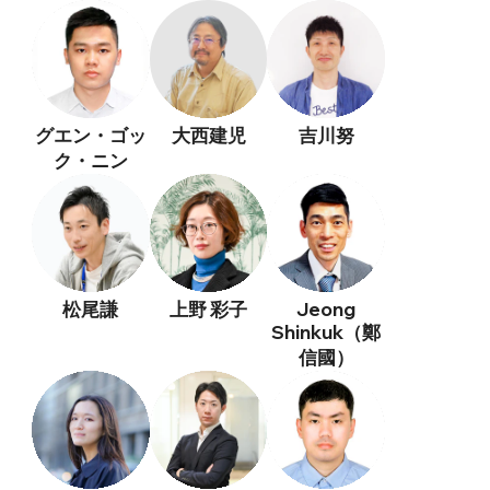
グエン・ゴッ
大西建児
吉川努
ク・ニン
松尾謙
上野 彩子
Jeong
Shinkuk（鄭
信國）