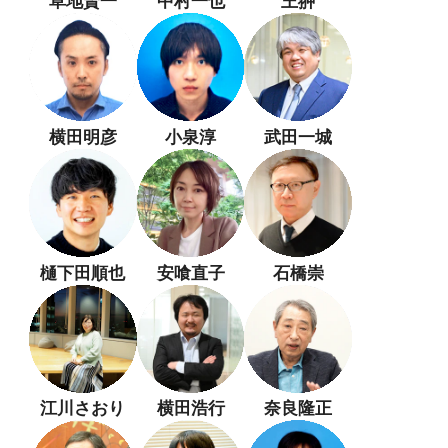
草地賢一
中村一也
王翀
横田明彦
小泉淳
武田一城
樋下田順也
安喰直子
石橋崇
江川さおり
横田浩行
奈良隆正