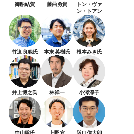
御船結賀
藤曲勇貴
トン・ヴァ
ン・トアン
竹迫 良範
氏
本末 英樹
氏
根本みき
氏
井上博之氏
林祥一
小澤淳子
中山聡氏
上野 宣
阪口信太朗