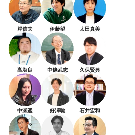
岸信夫
伊藤望
太田真美
髙塩良
中條武志
久保賢典
中瀬遥
好澤聡
石井宏和