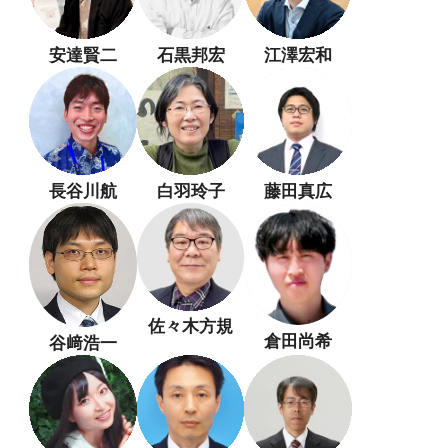
安達賢二
石黒邦宏
江澤宏和
長谷川航
白羽玲子
藤田真広
佐々木方規
倉田尚希
谷﨑浩一