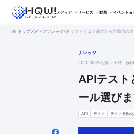
メディア
サービス
動画
イベント＆
トップ
メディア
ナレッジ
APIテストとは？基本から自動化の
ナレッジ
2025.08.29
記事：
王翀
、
横
APIテス
ール選びま
API
テスト
テスト自動化