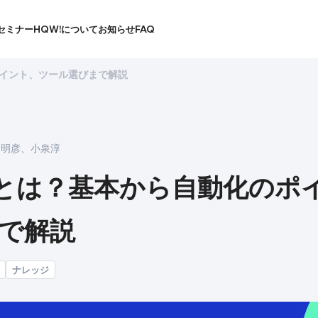
セミナー
HQW!について
お知らせ
FAQ
ポイント、ツール選びまで解説
田明彦
、
小泉淳
トとは？基本から自動化のポ
で解説
ナレッジ