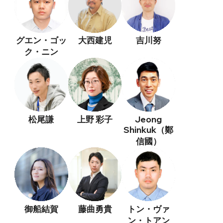
グエン・ゴッ
大西建児
吉川努
ク・ニン
松尾謙
上野 彩子
Jeong
Shinkuk（鄭
信國）
御船結賀
藤曲勇貴
トン・ヴァ
ン・トアン