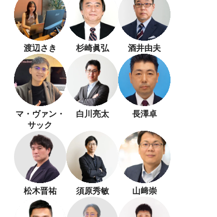
渡辺さき
杉崎眞弘
酒井由夫
マ・ヴァン・
白川亮太
長澤卓
サック
松木晋祐
須原秀敏
山﨑崇