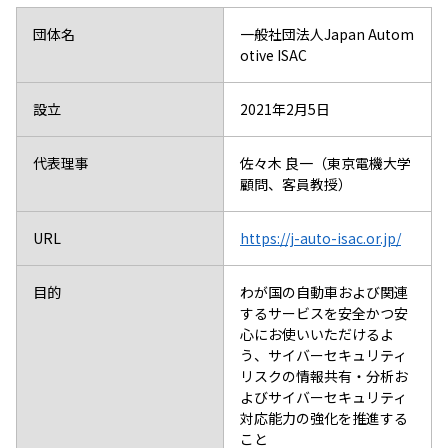
団体名
一般社団法人Japan Autom
otive ISAC
設立
2021年2月5日
代表理事
佐々木 良一（東京電機大学
顧問、客員教授）
URL
https://j-auto-isac.or.jp/
目的
わが国の自動車および関連
するサービスを安全かつ安
心にお使いいただけるよ
う、
サイバーセキュリティ
リスクの情報共有・分析お
よびサイバーセキュリティ
対応能力の
強化を推進する
こと