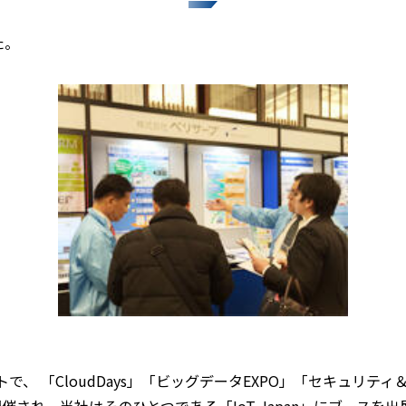
た。
で、 「CloudDays」「ビッグデータEXPO」「セキュリ
会が開催され、当社はそのひとつである「IoT Japan」にブー