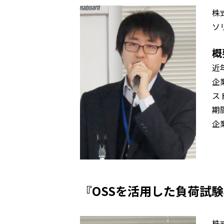
株
ソ
概
近
企
ス
期
企
『OSSを活用した負荷試
株