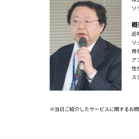
ソ
概
近
リ
用
ア
性
ス
※当日ご紹介したサービスに関するお問