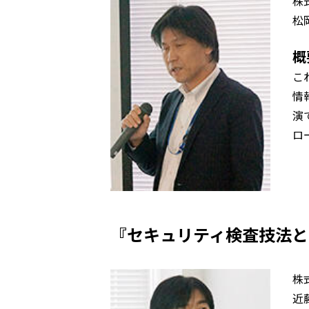
株
松
概
こ
情
演
ロ
『セキュリティ検査技法と
株
近