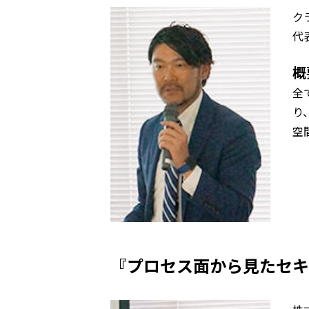
ク
代
概
全
り
空
『プロセス面から見たセキ