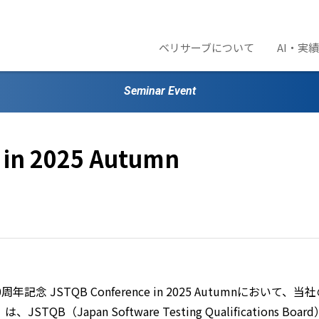
ベリサーブについて
AI・実
Seminar Event
 in 2025 Autumn
年記念 JSTQB Conference in 2025 Autumnにおい
umn」は、JSTQB（Japan Software Testing Qualificat