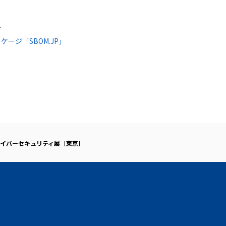
ス
ージ「SBOM.JP」
」
イバーセキュリティ展［東京］