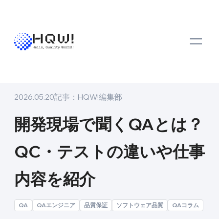
トップ
メディア
ナレッジ
開発現場で聞くQAとは？QC・テストの違
ナレッジ
2026.05.20
記事：
HQW!編集部
開発現場で聞くQAとは？
QC・テストの違いや仕事
内容を紹介
QA
QAエンジニア
品質保証
ソフトウェア品質
QAコラム