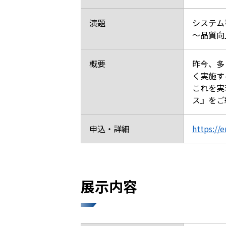
演題
システム
～品質向
概要
昨今、多
く実施す
これを実
ス』をご
申込・詳細
https://
展示内容