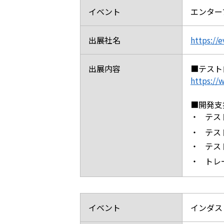
イベント
エンター
出展社名
https://
出展内容
■テスト
https://
■開発支
・
テスト
・
テス
・
テス
・
トレ
イベント
インダス