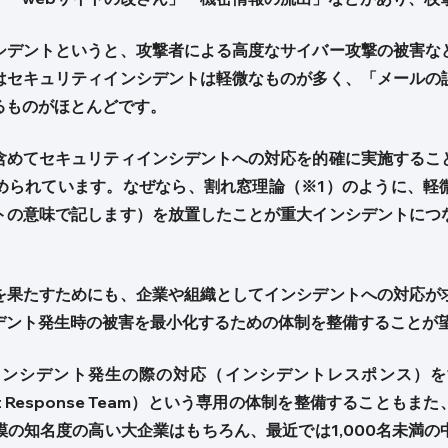
シデントというと、攻撃者による高度なサイバー攻撃の被害な
はセキュリティインシデントは軽微なものが多く、「メールの
るものがほとんどです。
含めてセキュリティインシデントへの対応を的確に実施するこ
められています。なぜなら、割れ窓理論（※1）のように、軽
トの意味で記します）を放置したことが重大インシデントにつ
を果たすためにも、企業や組織としてインシデントへの対応が
デント発生時の被害を最小化するための体制を整備することが
インシデント発生の際の対応（インシデントレスポンス）を
ncident Response Team）という専用の体制を整備するこ
の知名度の高い大企業はもちろん、最近では1,000名未満