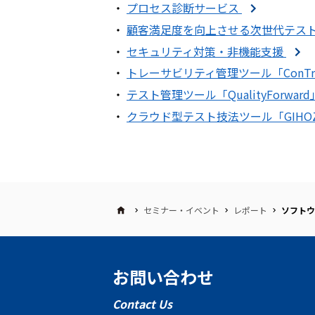
・
プロセス診断サービス
・
顧客満足度を向上させる次世代テス
・
セキュリティ対策・非機能支援
・
トレーサビリティ管理ツール「ConTr
・
テスト管理ツール「QualityForwar
・
クラウド型テスト技法ツール「GIHO
セミナー・イベント
レポート
ソフトウ
お問い合わせ
Contact Us