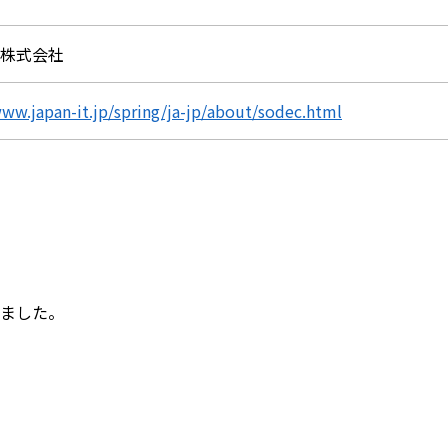
an株式会社
www.japan-it.jp/spring/ja-jp/about/sodec.html
ました。