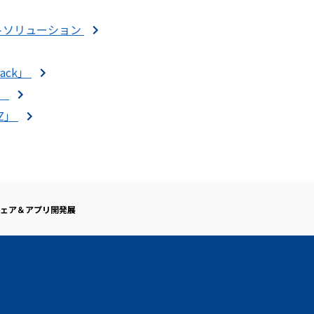
トソリューション
ack」
d」
Z」
ェア＆アプリ開発展